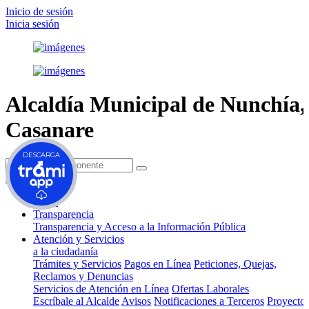
Inicio de sesión
Inicia sesión
Alcaldía Municipal de
Nunchía,
Casanare
DESCARGA
(current)
Inicio
Transparencia
Transparencia y Acceso a la Información Pública
Atención y Servicios
a la ciudadanía
Trámites y Servicios
Pagos en Línea
Peticiones, Quejas,
Reclamos y Denuncias
Servicios de Atención en Línea
Ofertas Laborales
Escríbale al Alcalde
Avisos
Notificaciones a Terceros
Proyecto