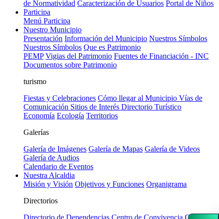
de Normatividad
Caracterización de Usuarios
Portal de Niños
Participa
Menú Participa
Nuestro Municipio
Presentación
Información del Municipio
Nuestros Símbolos
Nuestros Símbolos
Que es Patrimonio
PEMP
Vigias del Patrimonio
Fuentes de Financiación - INC
Documentos sobre Patrimonio
turismo
Fiestas y Celebraciones
Cómo llegar al Municipio
Vías de
Comunicación
Sitios de Interés
Directorio Turístico
Economía
Ecología
Territorios
Galerías
Galería de Imágenes
Galería de Mapas
Galería de Videos
Galería de Audios
Calendario de Eventos
Nuestra Alcaldia
Misión y Visión
Objetivos y Funciones
Organigrama
Directorios
Directorio de Dependencias
Centro de Convivencia Ciudadana