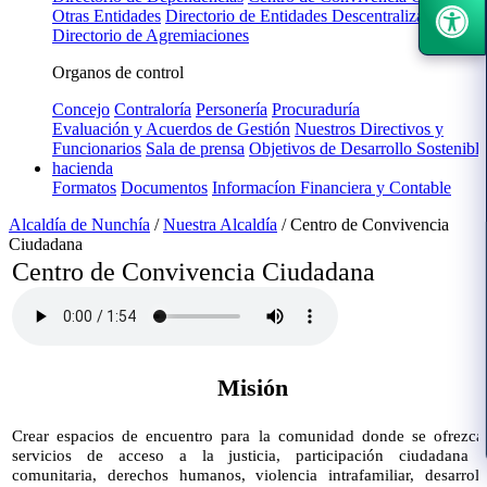
Otras Entidades
Directorio de Entidades Descentralizadas
Directorio de Agremiaciones
Organos de control
Concejo
Contraloría
Personería
Procuraduría
Evaluación y Acuerdos de Gestión
Nuestros Directivos y
Funcionarios
Sala de prensa
Objetivos de Desarrollo Sostenible
hacienda
Formatos
Documentos
Informacíon Financiera y Contable
Alcaldía de Nunchía
/
Nuestra Alcaldía
/
Centro de Convivencia
Ciudadana
​Centro de Convivencia Ciudadana
Misión
​​Crear espacios de encuentro para la comunidad donde se ofrezca
servicios de ac​​ceso a la justicia, participación ciudadana 
comunitaria, derechos humanos, violencia intrafamiliar, desarroll